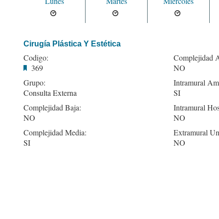
Lunes
Martes
Miercoles
Cirugía Plástica Y Estética
Codigo:
Complejidad A
369
NO
Grupo:
Intramural Amb
Consulta Externa
SI
Complejidad Baja:
Intramural Hos
NO
NO
Complejidad Media:
Extramural Un
SI
NO