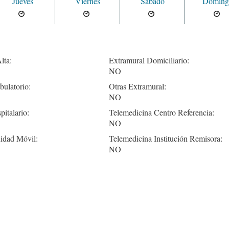
Jueves
Viernes
Sabado
Doming
lta:
Extramural Domiciliario:
NO
ulatorio:
Otras Extramural:
NO
pitalario:
Telemedicina Centro Referencia:
NO
idad Móvil:
Telemedicina Institución Remisora:
NO