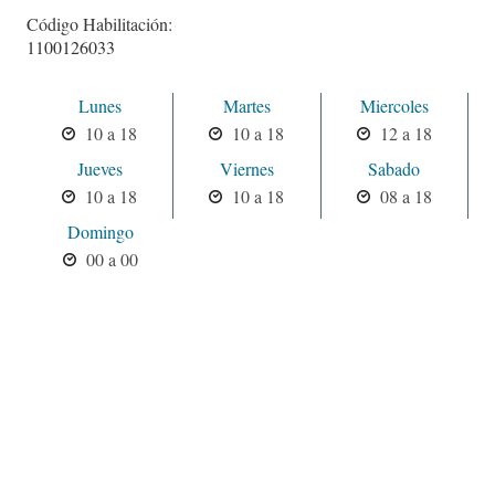
Código Habilitación:
1100126033
Lunes
Martes
Miercoles
10 a 18
10 a 18
12 a 18
Jueves
Viernes
Sabado
10 a 18
10 a 18
08 a 18
Domingo
00 a 00