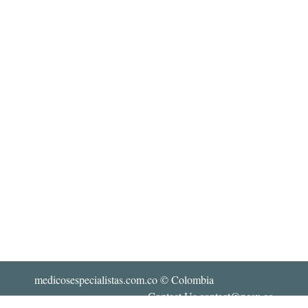
medicosespecialistas.com.co
© Colombia
Contact Us contact@nesx.co